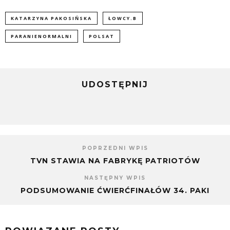
KATARZYNA PAKOSIŃSKA
ŁOWCY.B
PARANIENORMALNI
POLSAT
UDOSTĘPNIJ
POPRZEDNI WPIS
TVN STAWIA NA FABRYKĘ PATRIOTÓW
NASTĘPNY WPIS
PODSUMOWANIE ĆWIERĆFINAŁÓW 34. PAKI