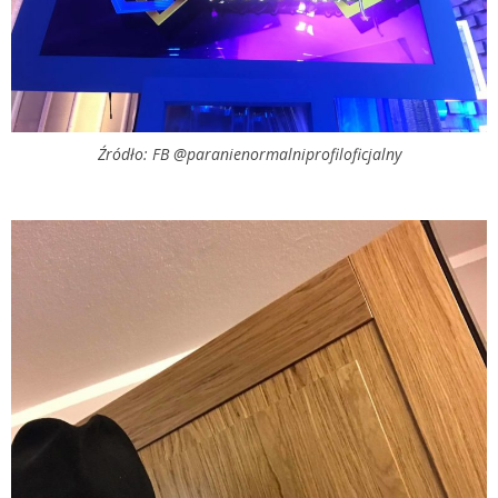
Źródło: FB @paranienormalniprofiloficjalny