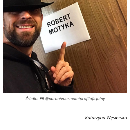
Źródło: FB @paranienormalniprofiloficjalny
Katarzyna Węsierska