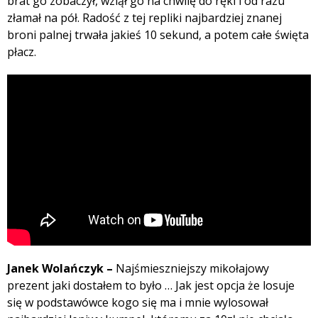
brat go zobaczył, wziął go na chwilę do ręki i od razu
złamał na pół. Radość z tej repliki najbardziej znanej
broni palnej trwała jakieś 10 sekund, a potem całe święta
płacz.
Janek Wolańczyk –
Najśmieszniejszy mikołajowy
prezent jaki dostałem to było … Jak jest opcja że losuje
się w podstawówce kogo się ma i mnie wylosował