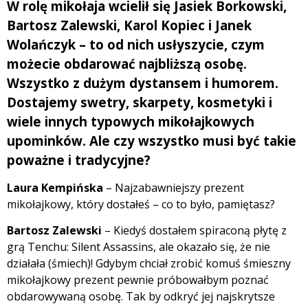
W rolę mikołaja wcielił się Jasiek Borkowski,
Bartosz Zalewski, Karol Kopiec i Janek
Wolańczyk – to od nich usłyszycie, czym
możecie obdarować najbliższą osobę.
Wszystko z dużym dystansem i humorem.
Dostajemy swetry, skarpety, kosmetyki i
wiele innych typowych mikołajkowych
upominków. Ale czy wszystko musi być takie
poważne i tradycyjne?
Laura Kempińska
– Najzabawniejszy prezent
mikołajkowy, który dostałeś – co to było, pamiętasz?
Bartosz Zalewski
– Kiedyś dostałem spiraconą płytę z
grą Tenchu: Silent Assassins, ale okazało się, że nie
działała (śmiech)! Gdybym chciał zrobić komuś śmieszny
mikołajkowy prezent pewnie próbowałbym poznać
obdarowywaną osobę. Tak by odkryć jej najskrytsze