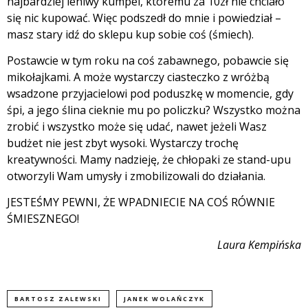
najbardziej leniwy kumpel, któremu za 10zł nie chciało
się nic kupować. Więc podszedł do mnie i powiedział –
masz stary idź do sklepu kup sobie coś (śmiech).
Postawcie w tym roku na coś zabawnego, pobawcie się
mikołajkami. A może wystarczy ciasteczko z wróżbą
wsadzone przyjacielowi pod poduszkę w momencie, gdy
śpi, a jego ślina cieknie mu po policzku? Wszystko można
zrobić i wszystko może się udać, nawet jeżeli Wasz
budżet nie jest zbyt wysoki. Wystarczy trochę
kreatywności. Mamy nadzieję, że chłopaki ze stand-upu
otworzyli Wam umysły i zmobilizowali do działania.
JESTEŚMY PEWNI, ŻE WPADNIECIE NA COŚ RÓWNIE
ŚMIESZNEGO!
Laura Kempińska
BARTOSZ ZALEWSKI
JANEK WOLAŃCZYK