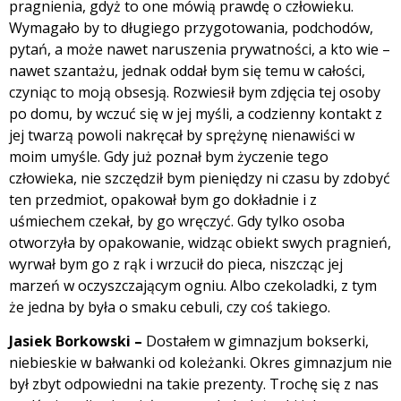
pragnienia, gdyż to one mówią prawdę o człowieku.
Wymagało by to długiego przygotowania, podchodów,
pytań, a może nawet naruszenia prywatności, a kto wie –
nawet szantażu, jednak oddał bym się temu w całości,
czyniąc to moją obsesją. Rozwiesił bym zdjęcia tej osoby
po domu, by wczuć się w jej myśli, a codzienny kontakt z
jej twarzą powoli nakręcał by sprężynę nienawiści w
moim umyśle. Gdy już poznał bym życzenie tego
człowieka, nie szczędził bym pieniędzy ni czasu by zdobyć
ten przedmiot, opakował bym go dokładnie i z
uśmiechem czekał, by go wręczyć. Gdy tylko osoba
otworzyła by opakowanie, widząc obiekt swych pragnień,
wyrwał bym go z rąk i wrzucił do pieca, niszcząc jej
marzeń w oczyszczającym ogniu. Albo czekoladki, z tym
że jedna by była o smaku cebuli, czy coś takiego.
Jasiek Borkowski –
Dostałem w gimnazjum bokserki,
niebieskie w bałwanki od koleżanki. Okres gimnazjum nie
był zbyt odpowiedni na takie prezenty. Trochę się z nas