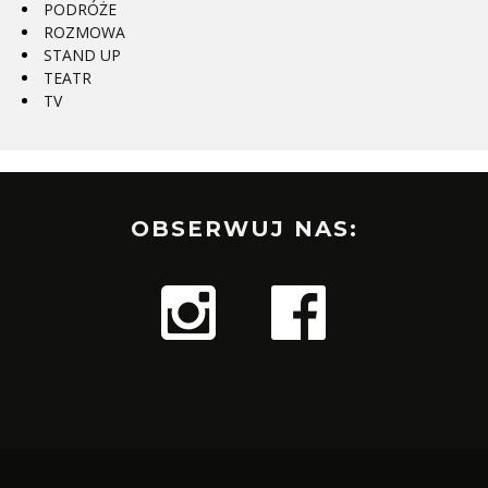
PODRÓŻE
ROZMOWA
STAND UP
TEATR
TV
OBSERWUJ NAS: