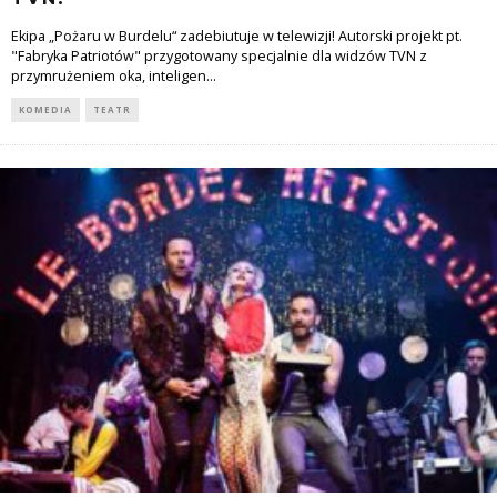
Ekipa „Pożaru w Burdelu“ zadebiutuje w telewizji! Autorski projekt pt.
"Fabryka Patriotów" przygotowany specjalnie dla widzów TVN z
przymrużeniem oka, inteligen
...
KOMEDIA
TEATR