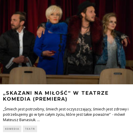
„SKAZANI NA MIŁOŚĆ” W TEATRZE
KOMEDIA (PREMIERA)
„Śmiech jest potrzebny, śmiech jest oczyszczający, śmiech jest zdrowy i
potrzebujemy go w tym całym życiu, które jest takie poważne” - mówił
Mateusz Banasiuk.
...
KOMEDIA
TEATR