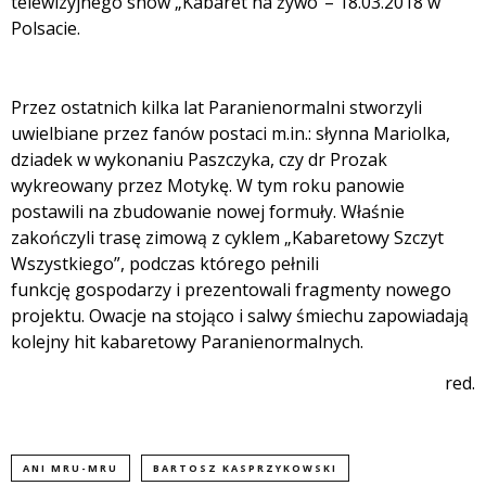
telewizyjnego show „Kabaret na żywo”– 18.03.2018 w
Polsacie.
Przez ostatnich kilka lat Paranienormalni stworzyli
uwielbiane przez fanów postaci m.in.: słynna Mariolka,
dziadek w wykonaniu Paszczyka, czy dr Prozak
wykreowany przez Motykę. W tym roku panowie
postawili na zbudowanie nowej formuły. Właśnie
zakończyli trasę zimową z cyklem „Kabaretowy Szczyt
Wszystkiego”, podczas którego pełnili
funkcję gospodarzy i prezentowali fragmenty nowego
projektu. Owacje na stojąco i salwy śmiechu zapowiadają
kolejny hit kabaretowy Paranienormalnych.
red.
ANI MRU-MRU
BARTOSZ KASPRZYKOWSKI