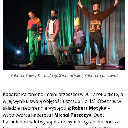
Kabaret Łowcy.B – będą gośćmi odcinka „Kabaretu na żywo”
Kabaret Paranienormalni przeszedł w 2017 roku dietę, a
w jej wyniku swoją objętość uszczuplił o 1/3. Obecnie, w
składzie niezmiennie występują:
Robert Motyka
–
współtwórca kabaretu i
Michał Paszczyk
. Duet
Paranienormalni wystąpi z nowym programem podczas