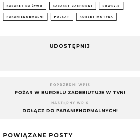
KABARET NA ŻYWO
KABARET ZACHODNI
ŁOWCY.B
PARANIENORMALNI
POLSAT
ROBERT MOTYKA
UDOSTĘPNIJ
POPRZEDNI WPIS
POŻAR W BURDELU ZADEBIUTUJE W TVN!
NASTĘPNY WPIS
DOŁĄCZ DO PARANIENORMALNYCH!
POWIĄZANE POSTY