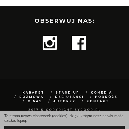
OBSERWUJ NAS:
KABARET
STAND UP
KOMEDIA
ROZMOWA
DEBIUTANCI
PODRÓŻE
O NAS
AUTORZY
KONTAKT
2017 © COPYRIGHT SYROOP.PL
Ta strona używa ciasteczek (cookies), dzięki którym nasz serwis może
działać lepiej.