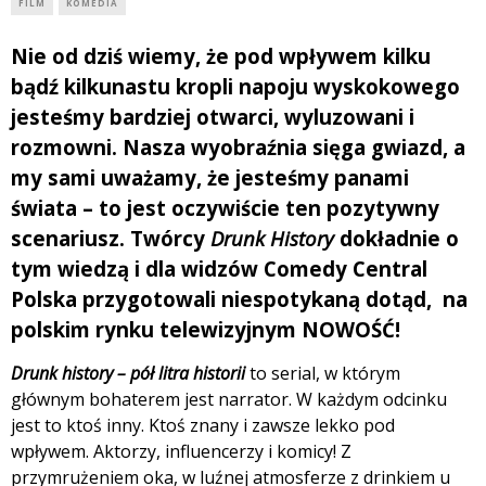
FILM
KOMEDIA
Nie od dziś wiemy, że pod wpływem kilku
bądź kilkunastu kropli napoju wyskokowego
jesteśmy bardziej otwarci, wyluzowani i
rozmowni. Nasza wyobraźnia sięga gwiazd, a
my sami uważamy, że jesteśmy panami
świata – to jest oczywiście ten pozytywny
scenariusz. Twórcy
Drunk History
dokładnie o
tym wiedzą i dla widzów Comedy Central
Polska przygotowali niespotykaną dotąd, na
polskim rynku telewizyjnym NOWOŚĆ!
Drunk history – pół litra historii
to serial, w którym
głównym bohaterem jest narrator. W każdym odcinku
jest to ktoś inny. Ktoś znany i zawsze lekko pod
wpływem. Aktorzy, influencerzy i komicy! Z
przymrużeniem oka, w luźnej atmosferze z drinkiem u