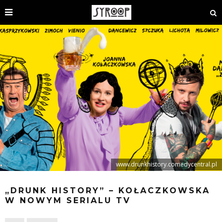
www.drunkhistory.comedycentral.pl
„DRUNK HISTORY” – KOŁACZKOWSKA
W NOWYM SERIALU TV