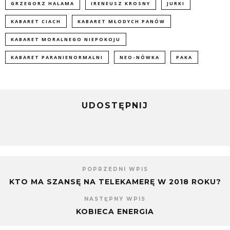
GRZEGORZ HALAMA
IRENEUSZ KROSNY
JURKI
KABARET CIACH
KABARET MŁODYCH PANÓW
KABARET MORALNEGO NIEPOKOJU
KABARET PARANIENORMALNI
NEO-NÓWKA
PAKA
UDOSTĘPNIJ
POPRZEDNI WPIS
KTO MA SZANSĘ NA TELEKAMERĘ W 2018 ROKU?
NASTĘPNY WPIS
KOBIECA ENERGIA