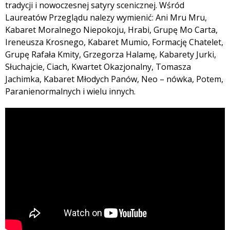
tradycji i nowoczesnej satyry scenicznej. Wśród
Laureatów Przeglądu nalezy wymienić: Ani Mru Mru,
Kabaret Moralnego Niepokoju, Hrabi, Grupę Mo Carta,
Ireneusza Krosnego, Kabaret Mumio, Formację Chatelet,
Grupę Rafała Kmity, Grzegorza Halamę, Kabarety Jurki,
Słuchajcie, Ciach, Kwartet Okazjonalny, Tomasza
Jachimka, Kabaret Młodych Panów, Neo – nówka, Potem,
Paranienormalnych i wielu innych.