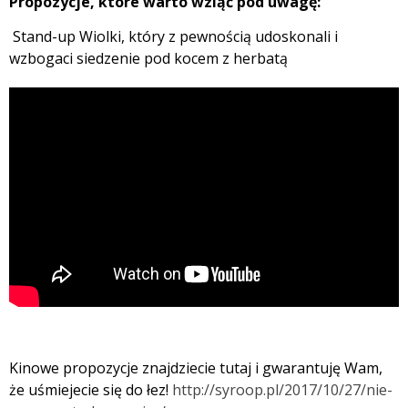
Propozycje, które warto wziąć pod uwagę:
Stand-up Wiolki, który z pewnością udoskonali i
wzbogaci siedzenie pod kocem z herbatą
Kinowe propozycje znajdziecie tutaj i gwarantuję Wam,
że uśmiejecie się do łez!
http://syroop.pl/2017/10/27/nie-