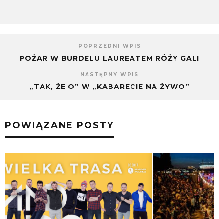
POPRZEDNI WPIS
POŻAR W BURDELU LAUREATEM RÓŻY GALI
NASTĘPNY WPIS
„TAK, ŻE O” W „KABARECIE NA ŻYWO”
POWIĄZANE POSTY