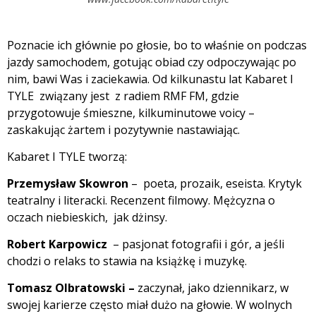
Poznacie ich głównie po głosie, bo to właśnie on podczas
jazdy samochodem, gotując obiad czy odpoczywając po
nim, bawi Was i zaciekawia. Od kilkunastu lat Kabaret I
TYLE związany jest z radiem RMF FM, gdzie
przygotowuje śmieszne, kilkuminutowe voicy –
zaskakując żartem i pozytywnie nastawiając.
Kabaret I TYLE tworzą:
Przemysław Skowron
– poeta, prozaik, eseista. Krytyk
teatralny i literacki. Recenzent filmowy. Mężcyzna o
oczach niebieskich, jak dżinsy.
Robert Karpowicz
– pasjonat fotografii i gór, a jeśli
chodzi o relaks to stawia na książkę i muzykę.
Tomasz Olbratowski –
zaczynał, jako dziennikarz, w
swojej karierze często miał dużo na głowie. W wolnych