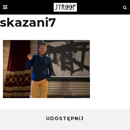
skazani7
UDOSTĘPNIJ