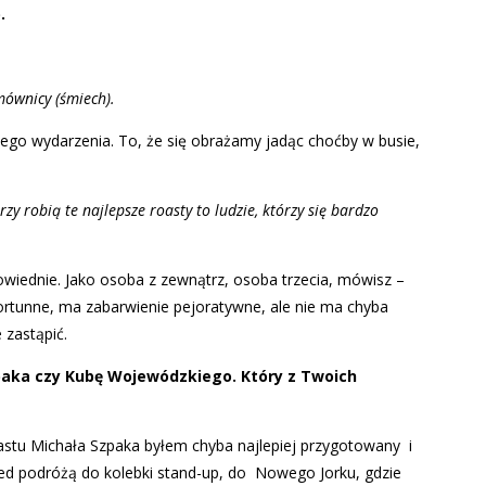
.
mównicy (śmiech).
ego wydarzenia. To, że się obrażamy jadąc choćby w busie,
rzy robią te najlepsze roasty to ludzie, którzy się bardzo
wiednie. Jako osoba z zewnątrz, osoba trzecia, mówisz –
efortunne, ma zabarwienie pejoratywne, ale nie ma chyba
 zastąpić.
paka czy Kubę Wojewódzkiego. Który z Twoich
tu Michała Szpaka byłem chyba najlepiej przygotowany i
ed podróżą do kolebki stand-up, do Nowego Jorku, gdzie