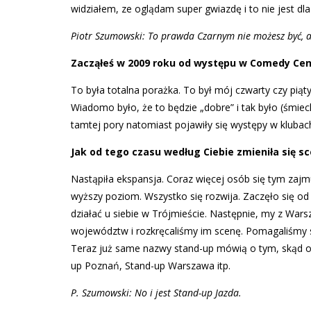
widziałem, ze oglądam super gwiazdę i to nie jest dla
Piotr Szumowski: To prawda Czarnym nie możesz być, 
Zacząłeś w 2009 roku od występu w Comedy Cen
To była totalna porażka. To był mój czwarty czy piąt
Wiadomo było, że to będzie „dobre” i tak było (śmi
tamtej pory natomiast pojawiły się występy w klubach 
Jak od tego czasu według Ciebie zmieniła się s
Nastąpiła ekspansja. Coraz więcej osób się tym zajm
wyższy poziom. Wszystko się rozwija. Zaczęło się o
działać u siebie w Trójmieście. Następnie, my z Wars
województw i rozkręcaliśmy im scenę. Pomagaliśmy się
Teraz już same nazwy stand-up mówią o tym, skąd on
up Poznań, Stand-up Warszawa itp.
P. Szumowski: No i jest Stand-up Jazda.