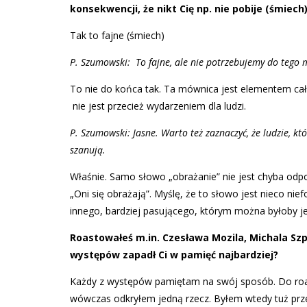
konsekwencji, że nikt Cię np. nie pobije (śmiech)
Tak to fajne (śmiech)
P. Szumowski: To fajne, ale nie potrzebujemy do tego 
To nie do końca tak. Ta mównica jest elementem cał
nie jest przecież wydarzeniem dla ludzi.
P. Szumowski: Jasne. Warto też zaznaczyć, że ludzie, któ
szanują.
Właśnie. Samo słowo „obrażanie” nie jest chyba odpo
„Oni się obrażają”. Myślę, że to słowo jest nieco ni
innego, bardziej pasującego, którym można byłoby je
Roastowałeś m.in. Czesława Mozila, Michala Sz
występów zapadł Ci w pamięć najbardziej?
Każdy z występów pamiętam na swój sposób. Do roas
wówczas odkryłem jedną rzecz. Byłem wtedy tuż prz