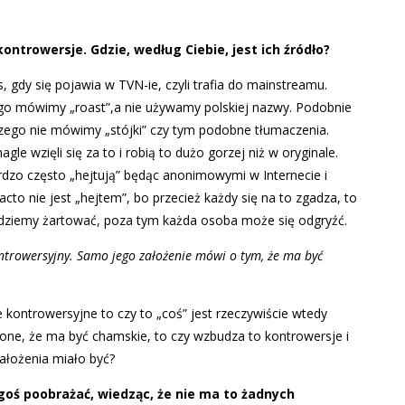
ntrowersje. Gdzie, według Ciebie, jest ich źródło?
gdy się pojawia w TVN-ie, czyli trafia do mainstreamu.
go mówimy „roast”,a nie używamy polskiej nazwy. Podobnie
aczego nie mówimy „stójki” czy tym podobne tłumaczenia.
le wzięli się za to i robią to dużo gorzej niż w oryginale.
rdzo często „hejtują” będąc anonimowymi w Internecie i
acto nie jest „hejtem”, bo przecież każdy się na to zgadza, to
ędziemy żartować, poza tym każda osoba może się odgryźć.
ontrowersyjny. Samo jego założenie mówi o tym, że ma być
e kontrowersyjne to czy to „coś” jest rzeczywiście wtedy
alone, że ma być chamskie, to czy wzbudza to kontrowersje i
 założenia miało być?
goś poobrażać, wiedząc, że nie ma to żadnych