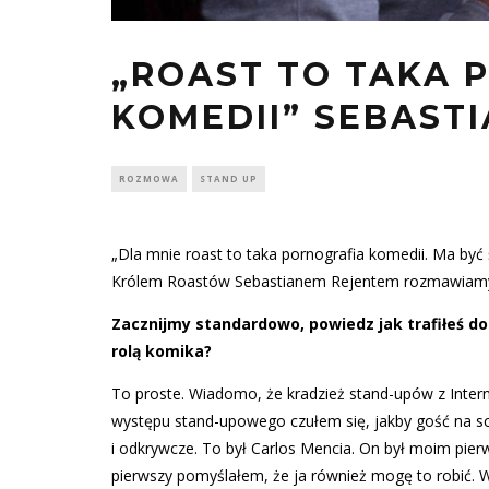
„ROAST TO TAKA 
KOMEDII” SEBASTI
ROZMOWA
STAND UP
„Dla mnie roast to taka pornografia komedii. Ma być
Królem Roastów Sebastianem Rejentem rozmawiamy o l
Zacznijmy standardowo, powiedz jak trafiłeś do
rolą komika?
To proste. Wiadomo, że kradzież stand-upów z Intern
występu stand-upowego czułem się, jakby gość na sc
i odkrywcze. To był Carlos Mencia. On był moim pie
pierwszy pomyślałem, że ja również mogę to robić.