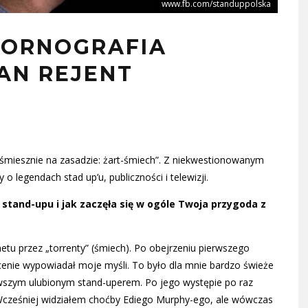
www.fb.com/standuppolska
PORNOGRAFIA
AN REJENT
 śmiesznie na zasadzie: żart-śmiech”. Z niekwestionowanym
egendach stad up’u, publiczności i telewizji.
 stand-upu i jak zaczęła się w ogóle Twoja przygoda z
etu przez „torrenty” (śmiech). Po obejrzeniu pierwszego
enie wypowiadał moje myśli. To było dla mnie bardzo świeże
rwszym ulubionym stand-uperem. Po jego występie po raz
 Wcześniej widziałem choćby Ediego Murphy-ego, ale wówczas