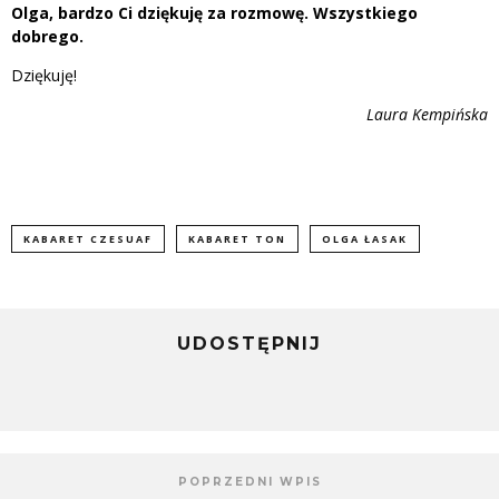
Olga, bardzo Ci dziękuję za rozmowę. Wszystkiego
dobrego.
Dziękuję!
Laura Kempińska
KABARET CZESUAF
KABARET TON
OLGA ŁASAK
UDOSTĘPNIJ
POPRZEDNI WPIS