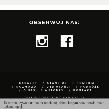
OBSERWUJ NAS:
KABARET
STAND UP
KOMEDIA
ROZMOWA
DEBIUTANCI
PODRÓŻE
O NAS
AUTORZY
KONTAKT
2017 © COPYRIGHT SYROOP.PL
Ta strona używa ciasteczek (cookies), dzięki którym nasz serwis może
działać lepiej.