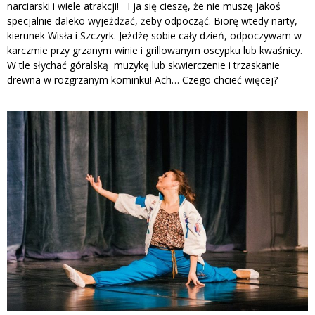
narciarski i wiele atrakcji! I ja się cieszę, że nie muszę jakoś
specjalnie daleko wyjeżdżać, żeby odpocząć. Biorę wtedy narty,
kierunek Wisła i Szczyrk. Jeżdżę sobie cały dzień, odpoczywam w
karczmie przy grzanym winie i grillowanym oscypku lub kwaśnicy.
W tle słychać góralską muzykę lub skwierczenie i trzaskanie
drewna w rozgrzanym kominku! Ach… Czego chcieć więcej?