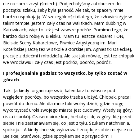
nie na sam szczyt (śmiech). Podjechałyśmy autobusem do
początku szlaku, żeby była jasność. Ale tak, te spacery mnie
bardzo uspokajają. W szczególności dlatego, że człowiek żyje w
takim tempie. Jestem cały czas na walizkach. Mam dubbing w
Katowicach, więc to też jest zawsze podróż. Pomimo tego, że
bardzo dużo robię w Bielsku. Mam tu jeszcze Kabaret TON,
Bielskie Sceny Kabaretowe, Piwnice Artystyczną im. Marii
Koterbskiej. Uczę też w szkole aktorskiej im. Agnieszki Osieckiej,
pracuje z dziećmi i młodzieżą. Ale tak jak mówię, jest też chłopak
we Wrocławiu i cały czas jest podróż, podróż, podróż.
I profesjonalnie godzisz to wszystko, by tylko zostać w
górach.
Tak. Ja kiedy organizuje swój kalendarz to właśnie pod
względem podróży, bo wszystko trzeba ułożyć. Chłopak, praca i
powrót do domu. Ale dla mnie taki wolny dzień, gdzie mogę
wykorzystać uroki swojego miasta jest cudowny! Wtedy są góry,
cisza i spokój. Czasem biorę koc, herbatę i idę w góry. Idę przed
siebie i nie zastanawiam się, co jest z tyłu. Szukam natchnienia,
spokoju. A kiedy chce się wyluzować znajduje sobie miejsce na
Bielskiej Starówce, gdzie spotykam sie z przyjaciółmi i