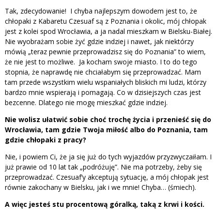
Tak, zdecydowanie! I chyba najlepszym dowodem jest to, że
chłopaki z Kabaretu Czesuaf są z Poznania i okolic, mój chłopak
jest z kolei spod Wrocławia, a ja nadal mieszkam w Bielsku-Białej.
Nie wyobrażam sobie żyć gdzie indziej i nawet, jak niektórzy
mówią „teraz pewnie przeprowadzisz się do Poznania” to wiem,
że nie jest to możliwe. Ja kocham swoje miasto. I to do tego
stopnia, że naprawdę nie chciałabym się przeprowadzać. Mam
tam przede wszystkim wielu wspaniałych bliskich mi ludzi, którzy
bardzo mnie wspierają i pomagają. Co w dzisiejszych czas jest
bezcenne. Dlatego nie mogę mieszkać gdzie indziej.
Nie wolisz ułatwić sobie choć trochę życia i przenieść się do
Wrocławia, tam gdzie Twoja miłość albo do Poznania, tam
gdzie chłopaki z pracy?
Nie, i powiem Ci, że ja się już do tych wyjazdów przyzwyczaiłam. I
już prawie od 10 lat tak „podróżuję”. Nie ma potrzeby, żeby się
przeprowadzać. Czesuaf’y akceptują sytuację, a mój chłopak jest
równie zakochany w Bielsku, jak i we mnie! Chyba… (śmiech).
A więc jesteś stu procentową góralką, taką z krwi i kości.