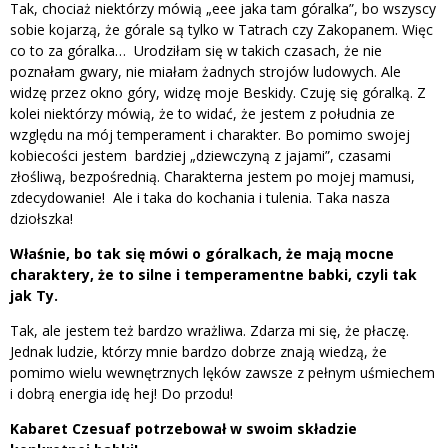
Tak, chociaż niektórzy mówią „eee jaka tam góralka”, bo wszyscy
sobie kojarzą, że górale są tylko w Tatrach czy Zakopanem. Więc
co to za góralka… Urodziłam się w takich czasach, że nie
poznałam gwary, nie miałam żadnych strojów ludowych. Ale
widzę przez okno góry, widzę moje Beskidy. Czuję się góralką. Z
kolei niektórzy mówią, że to widać, że jestem z południa ze
względu na mój temperament i charakter. Bo pomimo swojej
kobiecości jestem bardziej „dziewczyną z jajami”, czasami
złośliwą, bezpośrednią. Charakterna jestem po mojej mamusi,
zdecydowanie! Ale i taka do kochania i tulenia. Taka nasza
dziołszka!
Właśnie, bo tak się mówi o góralkach, że mają mocne
charaktery, że to silne i temperamentne babki, czyli tak
jak Ty.
Tak, ale jestem też bardzo wrażliwa. Zdarza mi się, że płaczę.
Jednak ludzie, którzy mnie bardzo dobrze znają wiedzą, że
pomimo wielu wewnętrznych lęków zawsze z pełnym uśmiechem
i dobrą energia idę hej! Do przodu!
Kabaret Czesuaf potrzebował w swoim składzie