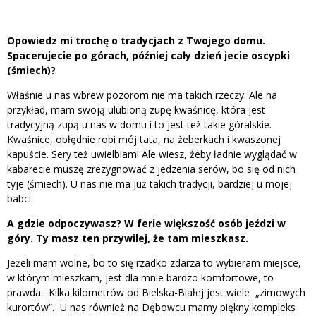
Opowiedz mi trochę o tradycjach z Twojego domu.
Spacerujecie po górach, później cały dzień jecie oscypki
(śmiech)?
Właśnie u nas wbrew pozorom nie ma takich rzeczy. Ale na
przykład, mam swoją ulubioną zupę kwaśnicę, która jest
tradycyjną zupą u nas w domu i to jest też takie góralskie.
Kwaśnice, obłędnie robi mój tata, na żeberkach i kwaszonej
kapuście. Sery też uwielbiam! Ale wiesz, żeby ładnie wyglądać w
kabarecie muszę zrezygnować z jedzenia serów, bo się od nich
tyje (śmiech). U nas nie ma już takich tradycji, bardziej u mojej
babci.
A gdzie odpoczywasz? W ferie większość osób jeździ w
góry. Ty masz ten przywilej, że tam mieszkasz.
Jeżeli mam wolne, bo to się rzadko zdarza to wybieram miejsce,
w którym mieszkam, jest dla mnie bardzo komfortowe, to
prawda. Kilka kilometrów od Bielska-Białej jest wiele „zimowych
kurortów”. U nas również na Dębowcu mamy piękny kompleks