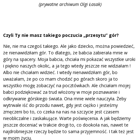
(prywatne archiwum Olgi Łasak)
Czyli Ty nie masz takiego poczucia „przesytu” gór?
Nie, nie ma czegoś takiego. Ale jako dziecko, można powiedzieć,
że nienawidziłam gór. To dlatego, że babcia zabierała mnie w
góry na spacery. Moja babcia, chciała mi pokazać wszystkie uroki
i piękno naszych okolic, a ja tego wtedy jeszcze nie widziałam !
Albo nie chciałam widzieć. I wtedy nienawidziłam gór, bo
uważałam, że po co mam chodzić po górach skoro ja to
wszystko mogę zobaczyć na pocztówkach. Ale chciałam mojej
babci podziękować za trud włożony w moje poznawanie i
odkrywanie górskiego świata. Ona mnie wiele nauczyła. Żeby
wytrwale iść do przodu nawet, gdy jest ciężko i jesteśmy
zmęczeni bo to, co czeka na nas na szczycie jest czasem
nieobliczalne i zaskakujące. Warte poświęcenia. A jak będziemy
jeszcze doceniać w trakcie drogi to, co dookoła nas, nawet te
najdrobniejsze rzeczy będzie to sama przyjemność. I tak też jest
w moim życiu.