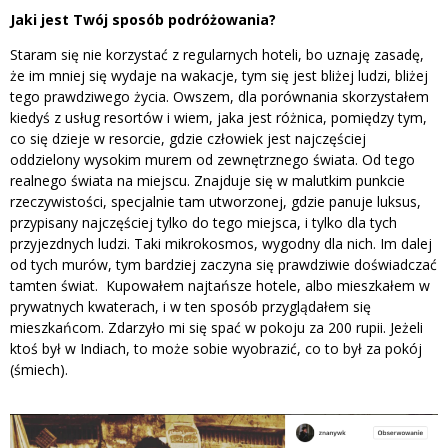
Jaki jest Twój sposób podróżowania?
Staram się nie korzystać z regularnych hoteli, bo uznaję zasadę,
że im mniej się wydaje na wakacje, tym się jest bliżej ludzi, bliżej
tego prawdziwego życia. Owszem, dla porównania skorzystałem
kiedyś z usług resortów i wiem, jaka jest różnica, pomiędzy tym,
co się dzieje w resorcie, gdzie człowiek jest najczęściej
oddzielony wysokim murem od zewnętrznego świata. Od tego
realnego świata na miejscu. Znajduje się w malutkim punkcie
rzeczywistości, specjalnie tam utworzonej, gdzie panuje luksus,
przypisany najczęściej tylko do tego miejsca, i tylko dla tych
przyjezdnych ludzi. Taki mikrokosmos, wygodny dla nich. Im dalej
od tych murów, tym bardziej zaczyna się prawdziwie doświadczać
tamten świat. Kupowałem najtańsze hotele, albo mieszkałem w
prywatnych kwaterach, i w ten sposób przyglądałem się
mieszkańcom. Zdarzyło mi się spać w pokoju za 200 rupii. Jeżeli
ktoś był w Indiach, to może sobie wyobrazić, co to był za pokój
(śmiech).