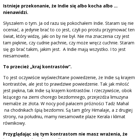
Istnieje przekonanie, że Indie się albo kocha albo …
nienawidzi.
Słyszałem o tym. Ja od razu się pokochałem Indie. Staram się nie
oceniać, a jedynie brać to co jest, czyli po prostu przyjmować ten
świat, który widzę, jaki on by nie był. Nie ma znaczenia czy jest
tam pięknie, czy cudnie pachnie, czy może wręcz cuchnie. Staram
się go brać takim, jakim jest. A Indie mają wszystko. I to jest
niesamowite.
To przecież „kraj kontrastów”.
To jest oczywiście wyświechtane powiedzenie, że Indie są krajem
kontrastów, ale jest to prawdziwe powiedzenie. Tak jak miłość
jest piękna, tak Indie są krajem kontrastów. I rzeczywiście, obok
leżącego na ziemi chorego bezdomnego, przejeżdża limuzyna
niemalże ze złota. W nocy pod pałacem próżności Tadż Mahal
na chodnikach śpią bezdomni. Są tam góry Himalaje, a z drugiej
strony, na południu, mamy niesamowite plaże Kerala i klimat
równikowy.
Przyglądając się tym kontrastom nie masz wrażenia, że