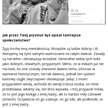
Jak przez Twój pryzmat byś opisał tamtejsze
społeczeństwo?
Żyją trochę inną mentalnością. Wszędzie są ludzie dobrzy i źli.
Kierujemy się tymi samymi wartościami na całym świecie. Zasady
są naczelne i obowiązują wszędzie. Generalnie widzę tych ludzi
jako dobrych, otwartych, przyjaznych. Mimo, że w Indiach już nie
ma kast, bo one zostały zniesione dawno temu, (chociaż w
wymiarze historycznym, nie tak dawno), jednak ten system
kastowy ciągle zwyczajowo obowiązuje. Jadąc z moim
przyjacielem windą, wchodzi do windy trzecia osoba, on mnie
przedstawia, witamy się, ten ktoś wysiada, i mój przyjaciel mówi,
że to jest jego kolega z innej kasty, ale to bardzo miły człowiek
(śmiech). Oczywiście on go szanuje, on go lubi, ale podkreślił, że
jest z innej kasty.