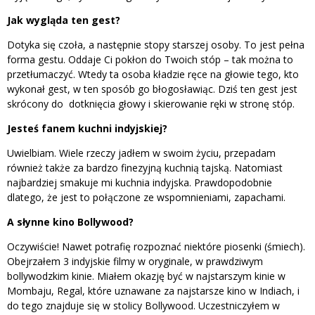
Jak wygląda ten gest?
Dotyka się czoła, a następnie stopy starszej osoby. To jest pełna
forma gestu. Oddaje Ci pokłon do Twoich stóp – tak można to
przetłumaczyć. Wtedy ta osoba kładzie ręce na głowie tego, kto
wykonał gest, w ten sposób go błogosławiąc. Dziś ten gest jest
skrócony do dotknięcia głowy i skierowanie ręki w stronę stóp.
Jesteś fanem kuchni indyjskiej?
Uwielbiam. Wiele rzeczy jadłem w swoim życiu, przepadam
również także za bardzo finezyjną kuchnią tajską. Natomiast
najbardziej smakuje mi kuchnia indyjska. Prawdopodobnie
dlatego, że jest to połączone ze wspomnieniami, zapachami.
A słynne kino Bollywood?
Oczywiście! Nawet potrafię rozpoznać niektóre piosenki (śmiech).
Obejrzałem 3 indyjskie filmy w oryginale, w prawdziwym
bollywodzkim kinie. Miałem okazję być w najstarszym kinie w
Mombaju, Regal, które uznawane za najstarsze kino w Indiach, i
do tego znajduje się w stolicy Bollywood. Uczestniczyłem w