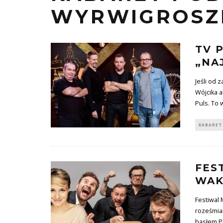
WYRWIGROSZ
TV 
„NA
Jeśli od 
Wójcika a
Puls. To 
KABARET
FES
WAK
Festiwal 
roześmia
hasłem P