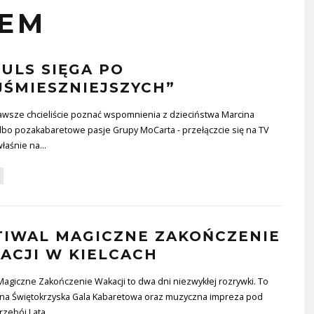
EM
PULS SIĘGA PO
JŚMIESZNIEJSZYCH”
zawsze chcieliście poznać wspomnienia z dzieciństwa Marcina
lbo pozakabaretowe pasje Grupy MoCarta - przełączcie się na TV
właśnie na
...
TIWAL MAGICZNE ZAKOŃCZENIE
ACJI W KIELCACH
Magiczne Zakończenie Wakacji to dwa dni niezwykłej rozrywki. To
na Świętokrzyska Gala Kabaretowa oraz muzyczna impreza pod
rzebój Lata
...