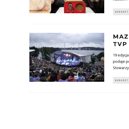
KABARET
MAZ
TVP
19 edycj
podaje po
Stowarzy
KABARET