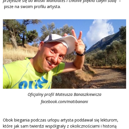
przejedzie się do wioski Manolates i chłonie piękno całym sobą” –
pisze na swoim profilu artysta.
Oficjalny profil Mateusza Banaszkiewicza
facebook.com/matibanani
Obok biegania podczas urlopu artysta poddawał się lekturom,
które jak sam twierdzi współgrały z okolicznościami i historią