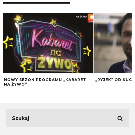
NOWY SEZON PROGRAMU „KABARET
„RYJEK” OD KUCH
NA ŻYWO”