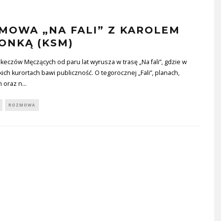
MOWA „NA FALI” Z KAROLEM
ONKĄ (KSM)
keczów Męczących od paru lat wyrusza w trasę „Na fali”, gdzie w
ch kurortach bawi publiczność. O tegorocznej „Fali”, planach,
h oraz n
...
ROZMOWA