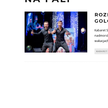
ROZ
GOL
Kabaret S
nadmorski
wakacjac
KABARET