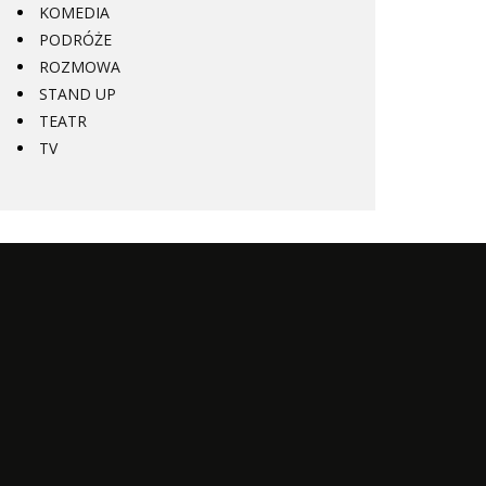
KOMEDIA
PODRÓŻE
ROZMOWA
STAND UP
TEATR
TV