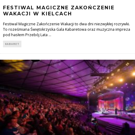
FESTIWAL MAGICZNE ZAKOŃCZENIE
WAKACJI W KIELCACH
Festiwal Magiczne Zakończenie Wakacji to dwa dni niezwykłej rozrywki.
To roześmiana Świętokrzyska Gala Kabaretowa oraz muzyczna impreza
pod hasłem Przebój Lata
...
KABARET