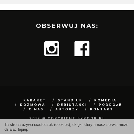
OBSERWUJ NAS:
KABARET
STAND UP
KOMEDIA
ROZMOWA
DEBIUTANCI
PODRÓŻE
O NAS
AUTORZY
KONTAKT
2017 © COPYRIGHT SYROOP.PL
Ta strona używa ciasteczek (cookies), dzięki którym nasz serwis może
działać lepiej.