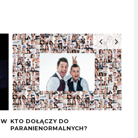
ÓW
KTO DOŁĄCZY DO
JU
PARANIENORMALNYCH?
SW
JA