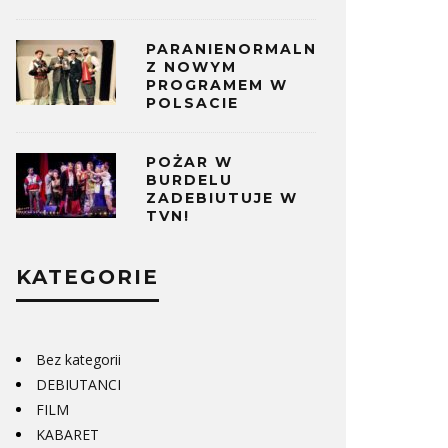
PARANIENORMALNI
Z NOWYM
PROGRAMEM W
POLSACIE
POŻAR W
BURDELU
ZADEBIUTUJE W
TVN!
KATEGORIE
Bez kategorii
DEBIUTANCI
LIA ROBERTS ODTWARZA
KOMEDIOW
FILM
OJE SŁYNNE ROLE. WIDEO Z
KABARET
MESEM CORDENEM!