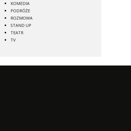
KOMEDIA
PODRÓŻE
ROZMOWA
STAND UP
TEATR
TV