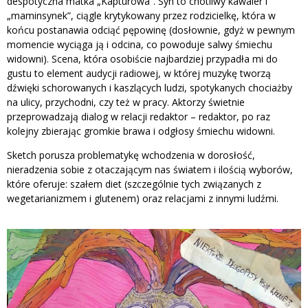
despotyczna matka „Kapturowa”. Syn to cnotliwy kawaler i
„maminsynek”, ciągle krytykowany przez rodzicielkę, która w
końcu postanawia odciąć pępowinę (dosłownie, gdyż w pewnym
momencie wyciąga ją i odcina, co powoduje salwy śmiechu
widowni). Scena, która osobiście najbardziej przypadła mi do
gustu to element audycji radiowej, w której muzykę tworzą
dźwięki schorowanych i kaszlących ludzi, spotykanych chociażby
na ulicy, przychodni, czy też w pracy. Aktorzy świetnie
przeprowadzają dialog w relacji redaktor – redaktor, po raz
kolejny zbierając gromkie brawa i odgłosy śmiechu widowni.
Sketch porusza problematykę wchodzenia w dorosłość,
nieradzenia sobie z otaczającym nas światem i ilością wyborów,
które oferuje: szałem diet (szczególnie tych związanych z
wegetarianizmem i glutenem) oraz relacjami z innymi ludźmi.