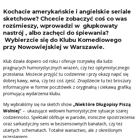
Kochacie amerykańskie i angielskie seriale
sketchowe? Chcecie zobaczyć coś co was
rozśmieszy, wprowadzi w głupkowaty
nastrój , albo zachęci do śpiewania?
Wybierzcie się do Klubu Komediowego
przy Nowowiejskiej w Warszawie.
Klub działa dopiero od roku i oferuje rozrywkę dla ludzi
pragnących humorystycznych wrażeń, czy też optymistycznego
przesłania. Możecie przyjść tu codziennie i przy okazji napić się
dobrej kawy, wina, czy też coś zjeść. Znajdziecie tu też broszury
informacyjne w formie pocztówek z oryginalną i ciekawą grafiką
promującą wydarzenia klubu.
My wybraliśmy się na sketch show
„Niektóre Długopisy Piszą
Wolniej”
– ukazujące widowni humorystyczne sytuacje szarej
codzienności. Spektakl obfituje w parodie, ironiczne spostrzeżenia
oraz sarkastyczny sens w bezsensownych banałach, czy też
utartych schematach. Totalne wariactwo, ale z określonym
przesłaniem.