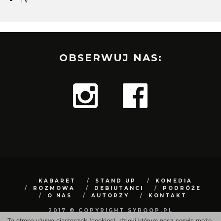
OBSERWUJ NAS:
KABARET
STAND UP
KOMEDIA
ROZMOWA
DEBIUTANCI
PODRÓŻE
O NAS
AUTORZY
KONTAKT
2017 © COPYRIGHT SYROOP.PL
Ta strona używa ciasteczek (cookies), dzięki którym nasz serwis może