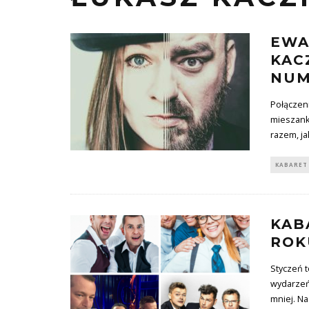
EWA
KAC
NUM
Połączen
mieszanką
razem, ja
KABARET
KAB
ROK
Styczeń 
wydarzeń 
mniej. Na