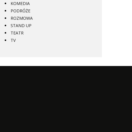
KOMEDIA
PODRÓŻE
ROZMOWA
STAND UP
TEATR
TV