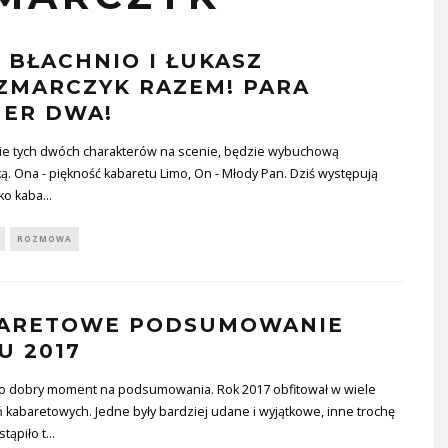
 BŁACHNIO I ŁUKASZ
ZMARCZYK RAZEM! PARA
ER DWA!
ie tych dwóch charakterów na scenie, będzie wybuchową
. Ona - piękność kabaretu Limo, On - Młody Pan. Dziś występują
ko kaba
...
ROZMOWA
ARETOWE PODSUMOWANIE
U 2017
to dobry moment na podsumowania. Rok 2017 obfitował w wiele
kabaretowych. Jedne były bardziej udane i wyjątkowe, inne trochę
stąpiło t
...