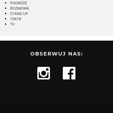
PODRÓŻE
ROZMOWA
STAND UP
TEATR
TV
OBSERWUJ NAS: