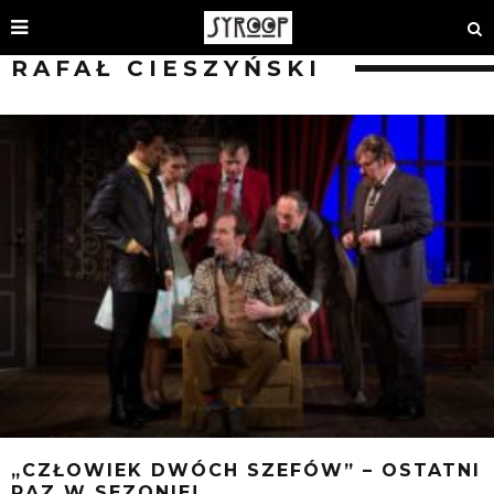
RAFAŁ CIESZYŃSKI
„CZŁOWIEK DWÓCH SZEFÓW” – OSTATNI
RAZ W SEZONIE!