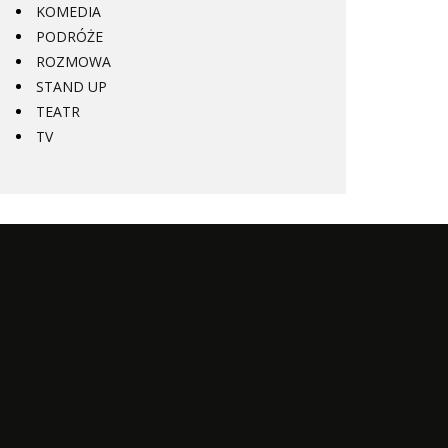
KOMEDIA
PODRÓŻE
ROZMOWA
STAND UP
TEATR
TV