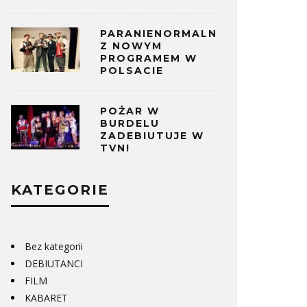
PARANIENORMALNI
Z NOWYM
PROGRAMEM W
POLSACIE
POŻAR W
BURDELU
ZADEBIUTUJE W
TVN!
KATEGORIE
Bez kategorii
DEBIUTANCI
FILM
ZURSKA NOC KABARETOWA
PŁOCKA 
KABARET