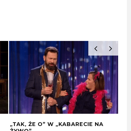
„TAK, ŻE O” W „KABARECIE NA
MA