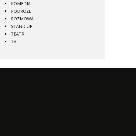
Z TVP
KOMEDIA
PODRÓŻE
ROZMOWA
STAND UP
TEATR
TV