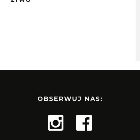
ŻYWO”
BE
OBSERWUJ NAS: