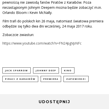
pewnością nie zawiodą fanów Piratów z Karaibów. Poza
niezastąpionym Johnym Deepem można będzie zobaczyć m.in.
Orlando Bloom i Kevin McNally.
Film trafi do polskich kin 26 maja, natomiast światowa premiera
odbędzie się tylko dwa dni wcześniej, 24 maja 2017 roku.
Zobaczcie zwiastun:
https://www.youtube.com/watch?v=FN24pgVpNFc
JACK SPARROW
JOHNNY DEEP
KINO
PIRACI Z KARAIBÓW
PREMIERA
ZAPOWIEDZI
UDOSTĘPNIJ