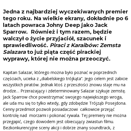
Jedna z najbardziej wyczekiwanych premier
tego roku. Na wielkie ekrany, dokładnie po 6
latach powraca Johny Deep jako Jack
Sparrow. Również i tym razem, będzie
walczył o życie przyjaciół, szacunek i
sprawiedliwość.
Piraci z Karaibów: Zemsta
Salazara
to już piąta część pirackiej
wyprawy, której nie można przeoczyć.
Kapitan Salazar, którego można było poznać w poprzednich
częściach, ucieka z „diabelskiego trójkąta”. Jego celem jest zabicie
wszystkich piratów. Jednak ktoś z przeszłości znowu staje mu na
drodze… Przerażający i zdeterminowany Salazar szykuje zemstę.
Jack Sparrow chce powstrzymać swojego największego wroga,
ale uda mu się to tylko wtedy, gdy zdobędzie Trójząb Posejdona.
Cenny przedmiot pozwoli posiadaczowi całkowicie przejąć
kontrolę nad morzami i pokonać rywala. Tej premiery nie można
przegapić, czego dowodem jest obiecujący zwiastun filmu.
Bezkonkurencyjne sceny akcji i dobrze znany soundtrack, z